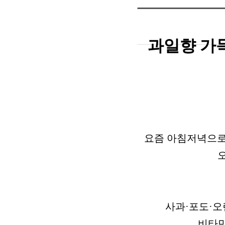
과일향 가
요즘 아침저녁으로
사과·포도·오
비타민