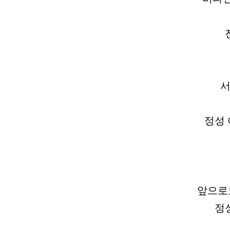
서
정성 
앞으로
정