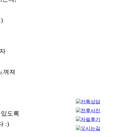
)
고자
 느껴져
 있도록
:)